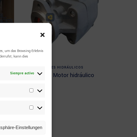
es, um das Browsing-Erlebnis
errufst, kann dies
Read more
EPIROC
,
MOTORES HIDRÁULICOS
Siempre activo
2657154916 Motor hidráulico
Epiroc
lico
piroc
Statistiken
Marketing
atsphäre-Einstellungen