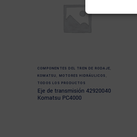
Read more
COMPONENTES DEL TREN DE RODAJE
,
KOMATSU
,
MOTORES HIDRÁULICOS
,
TODOS LOS PRODUCTOS
Eje de transmisión 42920040
Komatsu PC4000