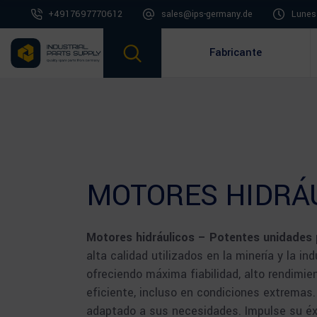
+4917697770612
sales@ips-germany.de
Lunes 
Fabricante
MOTORES HIDRÁ
Motores hidráulicos – Potentes unidades 
alta calidad utilizados en la minería y la 
ofreciendo máxima fiabilidad, alto rendimi
eficiente, incluso en condiciones extremas.
adaptado a sus necesidades. Impulse su éx