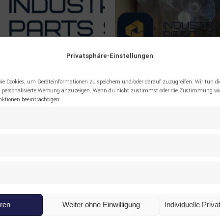
Privatsphäre-Einstellungen
ie Cookies, um Geräteinformationen zu speichern und/oder darauf zuzugreifen. Wir tun di
 personalisierte Werbung anzuzeigen. Wenn du nicht zustimmst oder die Zustimmung wid
tionen beeinträchtigen.
Read more
Add to cart
C
,
MOTORES HIDRÁULICOS
,
EPIROC
,
MOTORES HIDRÁULICOS
,
 LOS PRODUCTOS
TODOS LOS PRODUCTOS
92663 Motor hidráulico
3222346860 Motor hidráu
tible con Epiroc
compatible con equipos E
8.700,00
€
eren
Weiter ohne Einwilligung
Individuelle Priv