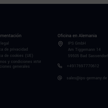
mentación
Oficina en Alemania
 legal
IPS GmbH
ca de privacidad
Am Tiggemann 14
ica de cookies (UE)
59505 Bad Sassendor
nos y condiciones или
+4917697770612
ciones generales
sales@ips-germany.de