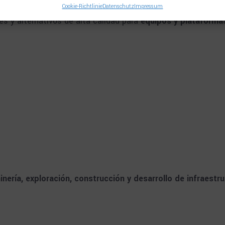
Cookie-Richtlinie
Datenschutz
Impressum
s y alternativos de alta calidad para
equipos y plataformas
inería, exploración, construcción y desarrollo de infraestr