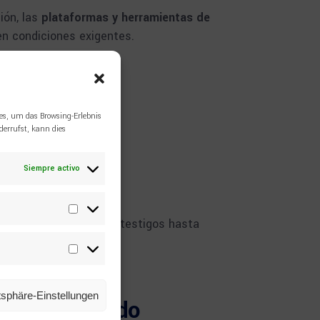
ión, las
plataformas y herramientas de
en condiciones exigentes.
es, um das Browsing-Erlebnis
errufst, kann dies
Siempre activo
Statistiken
barrenos y muestreo de testigos hasta
Marketing
atsphäre-Einstellungen
 Todo el Mundo