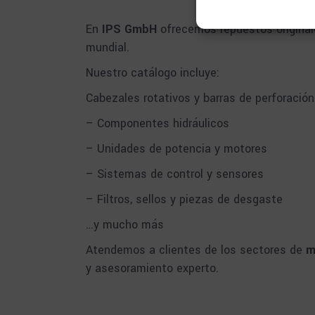
En
IPS GmbH
ofrecemos repuestos originale
mundial.
Nuestro catálogo incluye:
Cabezales rotativos y barras de perforación
– Componentes hidráulicos
– Unidades de potencia y motores
– Sistemas de control y sensores
– Filtros, sellos y piezas de desgaste
…y mucho más
Atendemos a clientes de los sectores de
m
y asesoramiento experto.