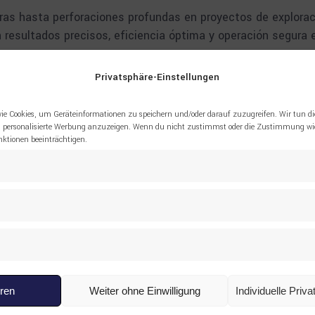
ras hasta perforaciones profundas en proyectos de explorac
 resultados precisos, eficiencia óptima y operación segura 
Privatsphäre-Einstellungen
es de Equipos de Perforación
ie Cookies, um Geräteinformationen zu speichern und/oder darauf zuzugreifen. Wir tun di
 personalisierte Werbung anzuzeigen. Wenn du nicht zustimmst oder die Zustimmung wid
tionen beeinträchtigen.
erie DM
Serie DE100 a DE800
as de perforación de alta precisión
, desde perforación de 
ozos.
eren
Weiter ohne Einwilligung
Individuelle Priv
para Equipos de Perforación en