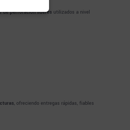
 de perforación líderes
utilizados a nivel
ucturas
, ofreciendo entregas rápidas, fiables