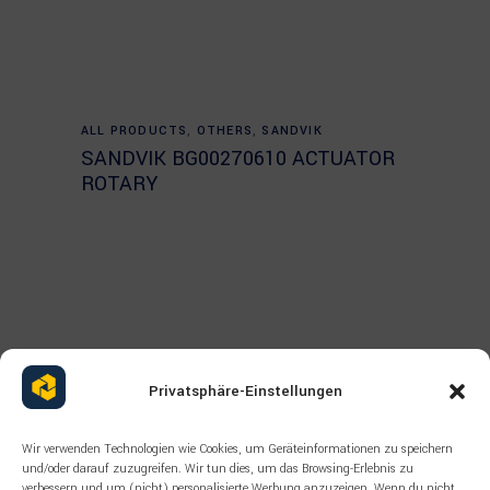
Read more
ALL PRODUCTS
,
OTHERS
,
SANDVIK
SANDVIK BG00270610 ACTUATOR
ROTARY
Privatsphäre-Einstellungen
Wir verwenden Technologien wie Cookies, um Geräteinformationen zu speichern
und/oder darauf zuzugreifen. Wir tun dies, um das Browsing-Erlebnis zu
verbessern und um (nicht) personalisierte Werbung anzuzeigen. Wenn du nicht