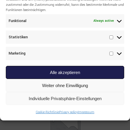
zustimmst oder die Zustimmung widerrufst, kann dies bestimmte Merkmale und
Funktionen beeinträchtigen.
Funktional
Always active
Read more
ALL PRODUCTS
,
LIEBHERR
,
UNDERCARRIAGE
Statistiken
Statisti
PARTS
LIEBHERR 11008072
Marketing
RAUPENKETTE OELGESCHMIERT
Marketi
Alle akzeptieren
Weiter ohne Einwilligung
Individuelle Privatsphäre-Einstellungen
Cookie-Richtlinie
Privacy policy
Impressum