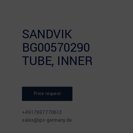
SANDVIK
BG00570290
TUBE, INNER
Price request
⠀
+4917697770612
sales@ips-germany.de