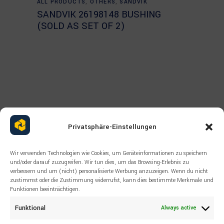
ALL PRODUCTS
,
OTHERS
,
SANDVIK
SANDVIK 26198148 BUSHING
(SOLD AS SET OF 2)
Privatsphäre-Einstellungen
Wir verwenden Technologien wie Cookies, um Geräteinformationen zu speichern
und/oder darauf zuzugreifen. Wir tun dies, um das Browsing-Erlebnis zu
verbessern und um (nicht) personalisierte Werbung anzuzeigen. Wenn du nicht
zustimmst oder die Zustimmung widerrufst, kann dies bestimmte Merkmale und
Funktionen beeinträchtigen.
Funktional
Always active
Read more