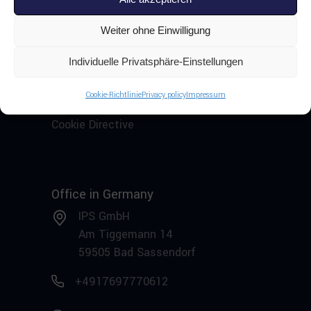
Weiter ohne Einwilligung
Documentation
Individuelle Privatsphäre-Einstellungen
Impressum
Privacy policy
Cookie-Richtlinie
Privacy policy
Impressum
AGB
Cookie Directive
Office in Germany
IPS GmbH
Am Tiggemann 14
59505 Bad Sassendorf
+4917697770612