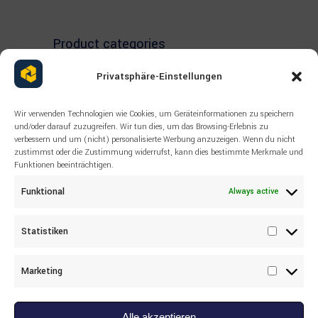
Product categories
Privatsphäre-Einstellungen
Select A Category
Wir verwenden Technologien wie Cookies, um Geräteinformationen zu speichern
und/oder darauf zuzugreifen. Wir tun dies, um das Browsing-Erlebnis zu
verbessern und um (nicht) personalisierte Werbung anzuzeigen. Wenn du nicht
zustimmst oder die Zustimmung widerrufst, kann dies bestimmte Merkmale und
Funktionen beeinträchtigen.
Funktional
Always active
Statistiken
Statisti
Marketing
Marketi
Monday-Friday: 9:00-17:00
Alle akzeptieren