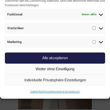
zustimmst oder die Zustimmung widerrufst, kann dies bestimmte Merkmale und
Funktionen beeinträchtigen.
Read more
ALLE PRODUKTE
,
SANDVIK
,
SONSTIGES
Funktional
Immer aktiv
55043532 WIRE ROPE Sandvik
Statistiken
Statisti
Marketing
Marketi
Alle akzeptieren
Weiter ohne Einwilligung
Individuelle Privatsphäre-Einstellungen
Cookie-Richtlinie
Datenschutz
Impressum