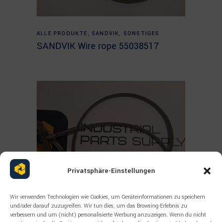
Read more
ALLE PRODUKTE
,
SANDVIK
,
SONSTIGES
SANDVIK Wire rope 55038517
Privatsphäre-Einstellungen
Wir verwenden Technologien wie Cookies, um Geräteinformationen zu speichern
und/oder darauf zuzugreifen. Wir tun dies, um das Browsing-Erlebnis zu
verbessern und um (nicht) personalisierte Werbung anzuzeigen. Wenn du nicht