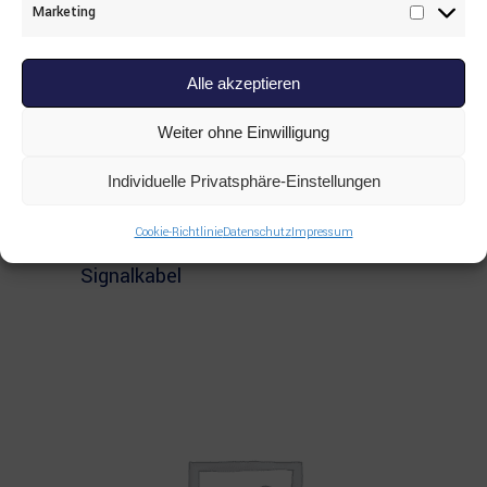
Marketing
Marketi
Alle akzeptieren
Weiter ohne Einwilligung
Individuelle Privatsphäre-Einstellungen
Read more
ALLE PRODUKTE
,
EPIROC
,
SONSTIGES
Cookie-Richtlinie
Datenschutz
Impressum
Atlas Copco 3176001989
Signalkabel