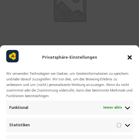
Privatsphäre-Einstellungen
Read more
ALLE PRODUKTE
,
DICHTUNGEN UND ORINGE
,
EPIROC
Wir verwenden Technologien wie Cookies, um Geräteinformationen zu speichern
EPIROC 0665923501 WIPER
und/oder darauf zuzugreifen. Wir tun dies, um das Browsing-Erlebnis zu
verbessern und um (nicht) personalisierte Werbung anzuzeigen. Wenn du nicht
zustimmst oder die Zustimmung widerrufst, kann dies bestimmte Merkmale und
Funktionen beeinträchtigen.
Funktional
Immer aktiv
Statistiken
Statisti