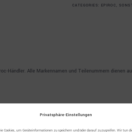
CATEGORIES:
EPIROC
,
SONS
piroc-Händler. Alle Markennamen und Teilenummern dienen aus
Privatsphäre-Einstellungen
ie Cookies, um Geräteinformationen zu speichern und/oder darauf zuzugreifen. Wir tun di