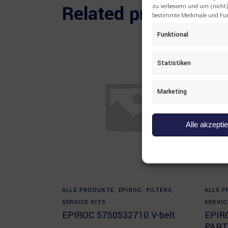
Related products
zu verbessern und um (nicht)
bestimmte Merkmale und Funk
Funktional
Statistiken
Marketing
Alle akzepti
Read more
ALLE PRODUKTE
,
EPIROC
,
FILTERS
,
ALLE 
SERVICE KITS
SERVIC
EPIROC 5750532710 V-belt
EPIR
PART