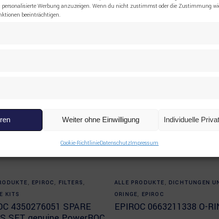
 personalisierte Werbung anzuzeigen. Wenn du nicht zustimmst oder die Zustimmung wid
tionen beeinträchtigen.
eren
Weiter ohne Einwilligung
Individuelle Priv
Cookie-Richtlinie
Datenschutz
Impressum
Read more
Read more
PRODUKTE
,
EPIROC
,
FILTERS
,
ALLE PRODUKTE
,
DICHTUNGEN U
E KITS
ORINGE
,
EPIROC
OC 4350276051 SPARE
EPIROC 0663211338 O-RI
S SET genuine PowerROC