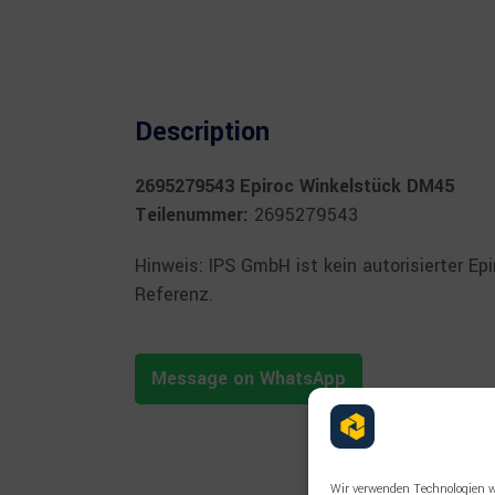
Description
2695279543 Epiroc Winkelstück DM45
Teilenummer:
2695279543
Hinweis: IPS GmbH ist kein autorisierter E
Referenz.
Message on WhatsApp
Wir verwenden Technologien w