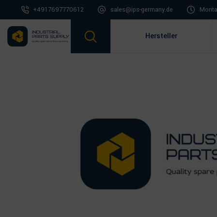
+4917697770612
sales@ips-germany.de
Montag
Hersteller