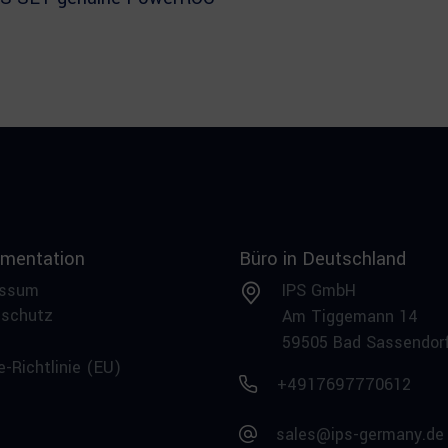
mentation
Büro in Deutschland
essum
IPS GmbH
nschutz
Am Tiggemann 14
59505 Bad Sassendor
e-Richtlinie (EU)
+4917697770612
sales@ips-germany.de