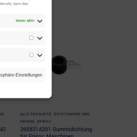
errufst, kann dies
Immer aktiv
Statistiken
Marketing
atsphäre-Einstellungen
Read more
ND
ALLE PRODUKTE
,
DICHTUNGEN UND
ORINGE
,
EPIROC
NG
2658314201 Gummidichtung
für Epiroc Maschinen