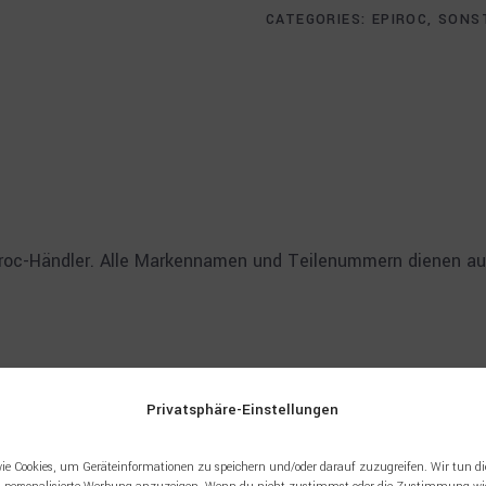
CATEGORIES:
EPIROC
,
SONS
piroc-Händler. Alle Markennamen und Teilenummern dienen aus
Privatsphäre-Einstellungen
ie Cookies, um Geräteinformationen zu speichern und/oder darauf zuzugreifen. Wir tun di