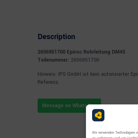
Description
2656951700 Epiroc Rohrleitung DM45
Teilenummer:
2656951700
Hinweis: IPS GmbH ist kein autorisierter E
Referenz.
Message on WhatsApp
Wir verwenden Technologien w