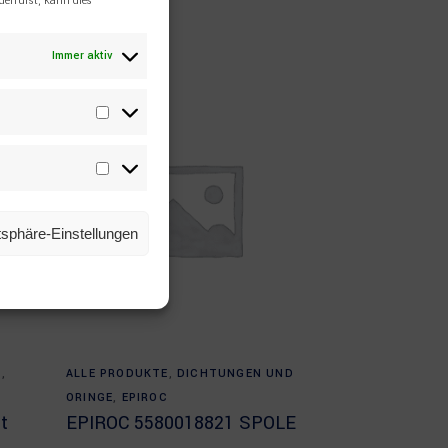
errufst, kann dies
Immer aktiv
Statistiken
Marketing
atsphäre-Einstellungen
Read more
S
,
ALLE PRODUKTE
,
DICHTUNGEN UND
ORINGE
,
EPIROC
t
EPIROC 5580018821 SPOLE