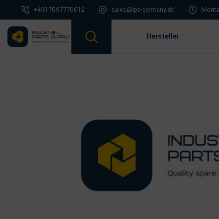
+4917697770612
sales@ips-germany.de
Montag
Hersteller