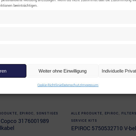
 personalisierte Werbung anzuzeigen. Wenn du nicht zustimmst oder die Zustimmung wid
tionen beeinträchtigen.
eren
Weiter ohne Einwilligung
Individuelle Priv
Cookie-Richtlinie
Datenschutz
Impressum
Read more
Read more
PRODUKTE
,
EPIROC
,
SONSTIGES
ALLE PRODUKTE
,
EPIROC
,
FILTER
s Copco 3176001989
SERVICE KITS
lkabel
EPIROC 5750532710 V-bel