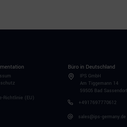
mentation
Büro in Deutschland
essum
IPS GmbH
nschutz
Am Tiggemann 14
59505 Bad Sassendor
e-Richtlinie (EU)
+4917697770612
sales@ips-germany.de