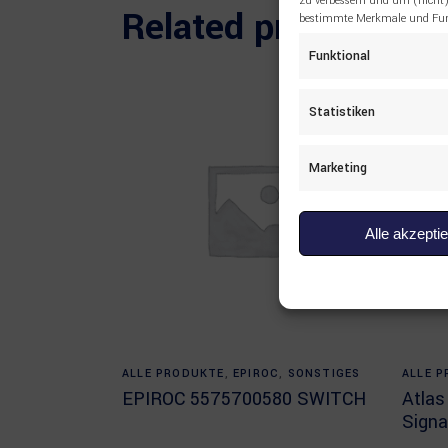
zu verbessern und um (nicht)
Related products
bestimmte Merkmale und Funk
Funktional
Statistiken
Marketing
Alle akzepti
Read more
ALLE PRODUKTE
,
EPIROC
,
SONSTIGES
ALLE 
EPIROC 5575700580 SWITCH
Atla
Signa