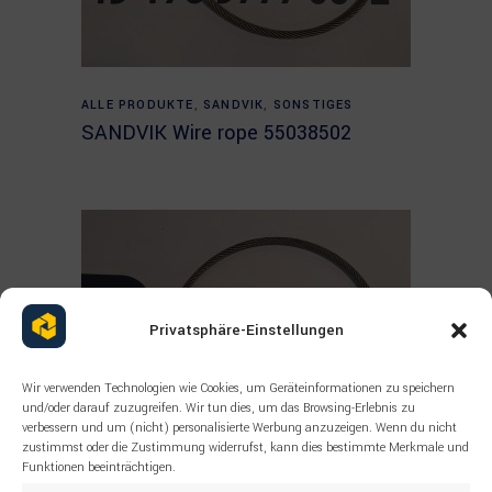
Read more
ALLE PRODUKTE
,
SANDVIK
,
SONSTIGES
SANDVIK Wire rope 55038502
Privatsphäre-Einstellungen
Wir verwenden Technologien wie Cookies, um Geräteinformationen zu speichern
und/oder darauf zuzugreifen. Wir tun dies, um das Browsing-Erlebnis zu
verbessern und um (nicht) personalisierte Werbung anzuzeigen. Wenn du nicht
zustimmst oder die Zustimmung widerrufst, kann dies bestimmte Merkmale und
Funktionen beeinträchtigen.