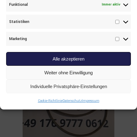
Funktional
Immer aktiv
Read more
Statistiken
ALLE PRODUKTE
,
SANDVIK
,
SONSTIGES
Statisti
SANDVIK Wire rope 55038519
Marketing
Marketi
Alle akzeptieren
Weiter ohne Einwilligung
Individuelle Privatsphäre-Einstellungen
Cookie-Richtlinie
Datenschutz
Impressum