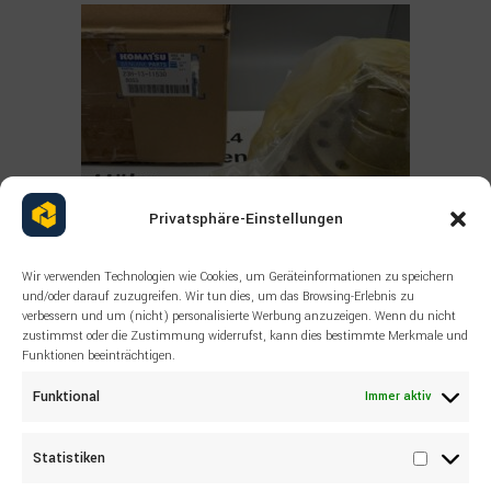
Privatsphäre-Einstellungen
Wir verwenden Technologien wie Cookies, um Geräteinformationen zu speichern
und/oder darauf zuzugreifen. Wir tun dies, um das Browsing-Erlebnis zu
verbessern und um (nicht) personalisierte Werbung anzuzeigen. Wenn du nicht
zustimmst oder die Zustimmung widerrufst, kann dies bestimmte Merkmale und
Funktionen beeinträchtigen.
Read more
ALLE PRODUKTE
,
KOMATSU
,
SONSTIGES
23H-13-11530 Komatsu Boss
Funktional
Immer aktiv
Statistiken
Statisti