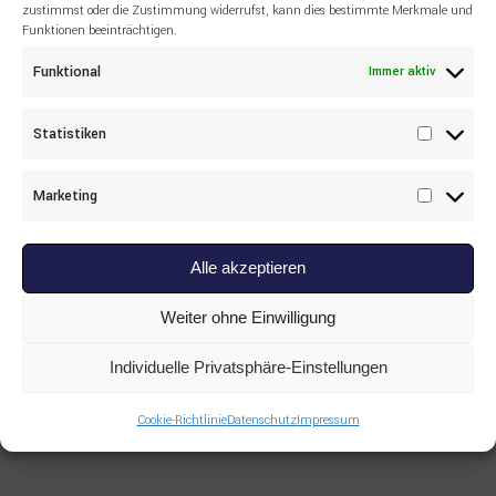
zustimmst oder die Zustimmung widerrufst, kann dies bestimmte Merkmale und
Funktionen beeinträchtigen.
Funktional
Immer aktiv
Read more
ALLE PRODUKTE
,
HITACHI
,
HYDRAULIKPUMPEN
Hitachi KC4408361900 Pump assy
Statistiken
Oil
Statisti
Marketing
Marketi
Alle akzeptieren
Weiter ohne Einwilligung
Individuelle Privatsphäre-Einstellungen
Cookie-Richtlinie
Datenschutz
Impressum