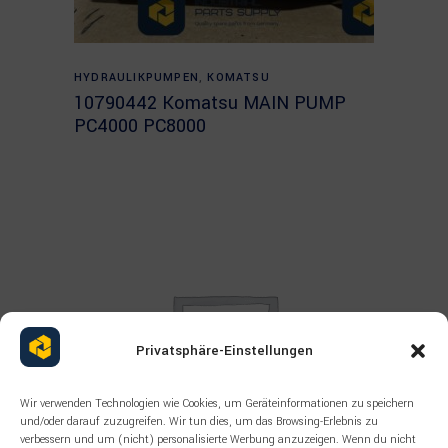
Read more
HYDRAULIKPUMPEN
,
KOMATSU
10790442 Komatsu MAIN PUMP
PC4000 PC8000
Privatsphäre-Einstellungen
Wir verwenden Technologien wie Cookies, um Geräteinformationen zu speichern
und/oder darauf zuzugreifen. Wir tun dies, um das Browsing-Erlebnis zu
verbessern und um (nicht) personalisierte Werbung anzuzeigen. Wenn du nicht