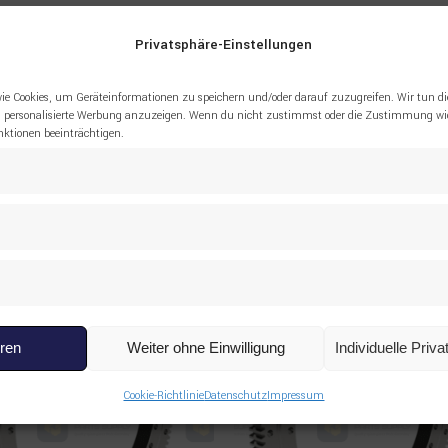
iebherr-Händler. Alle Markennamen und Teilenummern dienen 
Privatsphäre-Einstellungen
ie Cookies, um Geräteinformationen zu speichern und/oder darauf zuzugreifen. Wir tun di
 personalisierte Werbung anzuzeigen. Wenn du nicht zustimmst oder die Zustimmung wid
tionen beeinträchtigen.
EW
eren
Weiter ohne Einwilligung
Individuelle Priv
Cookie-Richtlinie
Datenschutz
Impressum