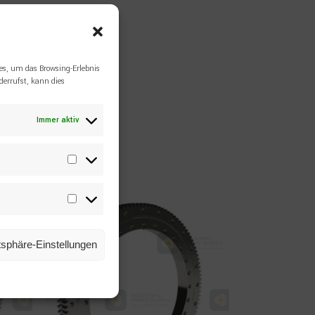
nur zur Referenz.
es, um das Browsing-Erlebnis
errufst, kann dies
Immer aktiv
Statistiken
Marketing
atsphäre-Einstellungen