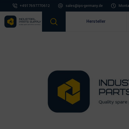
+4917697770612
sales@ips-germany.de
Montag
Hersteller