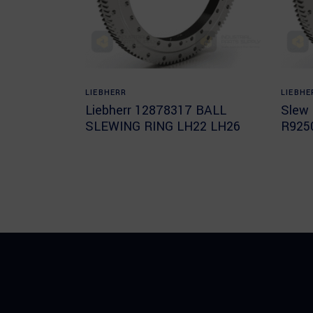
Read more
LIEBHERR
LIEBHE
Liebherr 12878317 BALL
Slew 
SLEWING RING LH22 LH26
R925