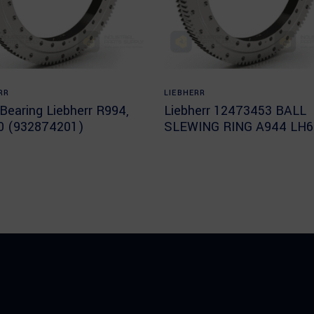
Read more
Read more
RR
LIEBHERR
Bearing Liebherr R994,
Liebherr 12473453 BALL
0 (932874201)
SLEWING RING A944 LH6