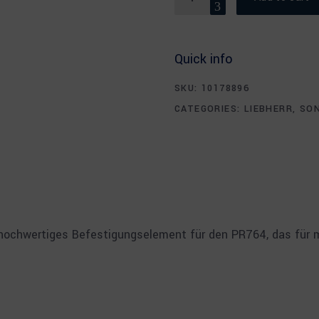
Quick info
SKU:
10178896
CATEGORIES:
LIEBHERR
,
SO
 hochwertiges Befestigungselement für den PR764, das für m