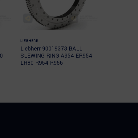
Read more
LIEBHERR
Liebherr 90019373 BALL
0
SLEWING RING A954 ER954
LH80 R954 R956