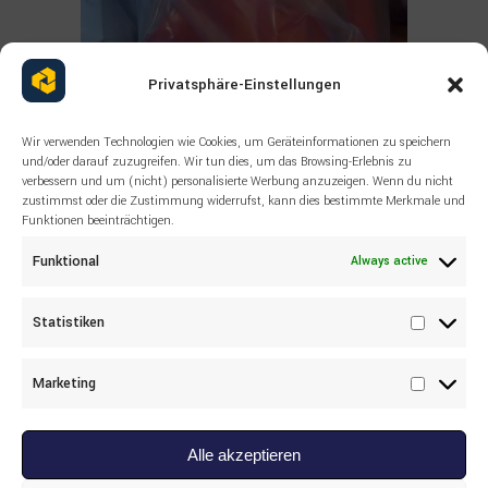
Read more
Privatsphäre-Einstellungen
ALL PRODUCTS
,
OTHERS
,
SANDVIK
SANDVIK 79590313 SUPPORT
Wir verwenden Technologien wie Cookies, um Geräteinformationen zu speichern
und/oder darauf zuzugreifen. Wir tun dies, um das Browsing-Erlebnis zu
verbessern und um (nicht) personalisierte Werbung anzuzeigen. Wenn du nicht
zustimmst oder die Zustimmung widerrufst, kann dies bestimmte Merkmale und
Funktionen beeinträchtigen.
Funktional
Always active
Statistiken
Statisti
Marketing
Marketi
Alle akzeptieren