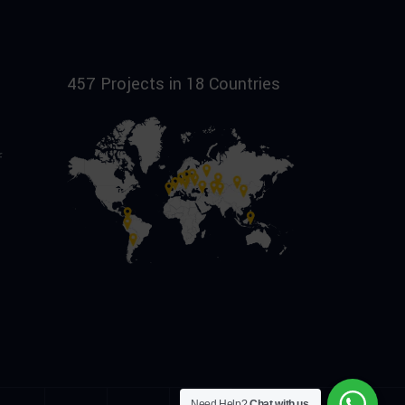
457 Projects in 18 Countries
f
Need Help?
Chat with us