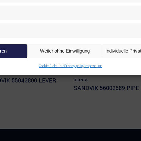
eren
Weiter ohne Einwilligung
Individuelle Priv
Cookie-Richtlinie
Privacy policy
Impressum
Read more
Read more
RODUCTS
,
OTHERS
,
SANDVIK
ALL PRODUCTS
,
SANDVIK
,
SEALS
VIK 55043800 LEVER
ORINGS
SANDVIK 56002689 PIPE