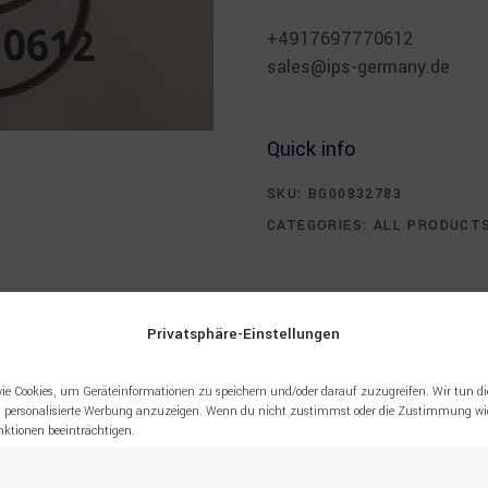
⠀
+4917697770612
sales@ips-germany.de
Quick info
SKU:
BG00832783
CATEGORIES:
ALL PRODUCT
Privatsphäre-Einstellungen
ie Cookies, um Geräteinformationen zu speichern und/oder darauf zuzugreifen. Wir tun di
 personalisierte Werbung anzuzeigen. Wenn du nicht zustimmst oder die Zustimmung wid
tionen beeinträchtigen.