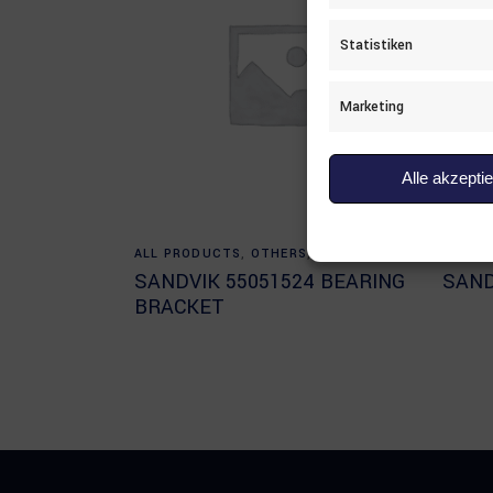
Statistiken
Marketing
Alle akzepti
Read more
ALL PRODUCTS
,
OTHERS
,
SANDVIK
ALL P
SANDVIK 55051524 BEARING
SAND
BRACKET