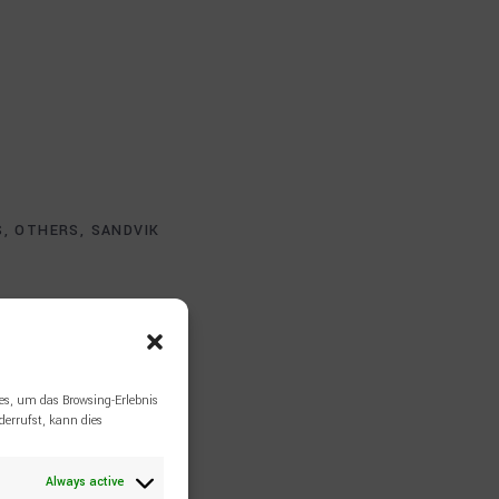
S
,
OTHERS
,
SANDVIK
es, um das Browsing-Erlebnis
errufst, kann dies
Always active