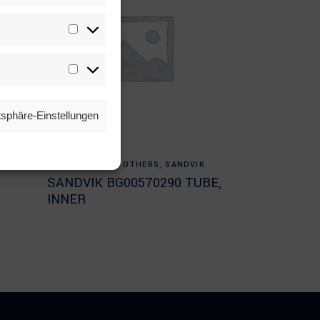
Statistiken
Marketing
atsphäre-Einstellungen
Read more
 AND
ALL PRODUCTS
,
OTHERS
,
SANDVIK
SANDVIK BG00570290 TUBE,
INNER