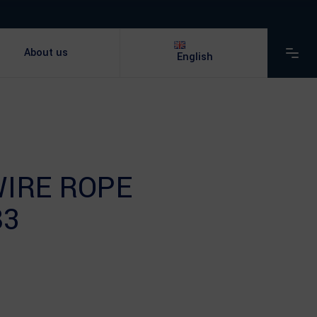
About us
English
WIRE ROPE
83