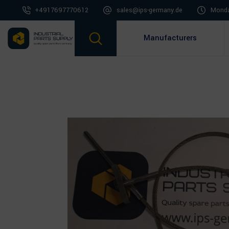
+4917697770612
sales@ips-germany.de
Monda
Manufacturers