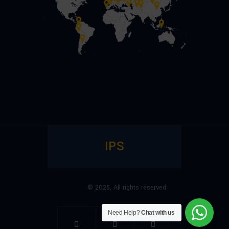
IPS
© 2025,
All rights reserved
Need Help?
Chat with us