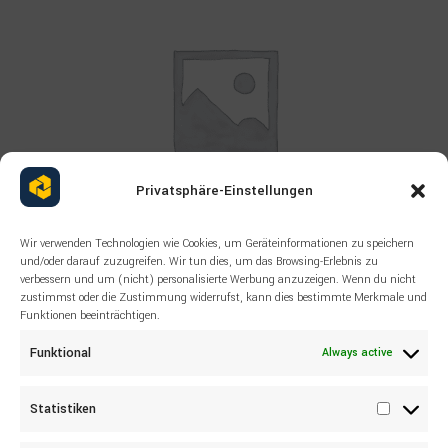
Privatsphäre-Einstellungen
Wir verwenden Technologien wie Cookies, um Geräteinformationen zu speichern
und/oder darauf zuzugreifen. Wir tun dies, um das Browsing-Erlebnis zu
Read more
verbessern und um (nicht) personalisierte Werbung anzuzeigen. Wenn du nicht
ALL PRODUCTS
,
LIEBHERR
,
OTHERS
zustimmst oder die Zustimmung widerrufst, kann dies bestimmte Merkmale und
LIEBHERR 9109826 PIN A924, A944
Funktionen beeinträchtigen.
Funktional
Always active
Statistiken
Statisti