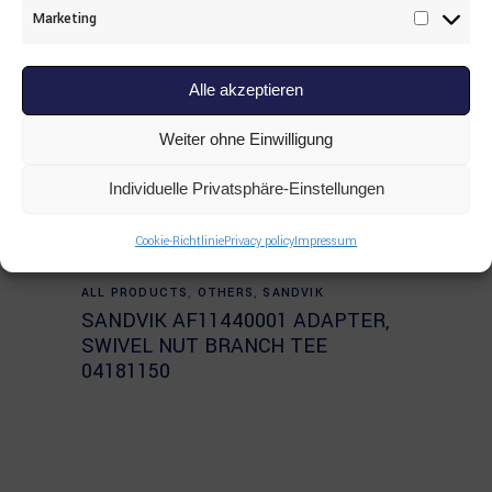
Marketing
Marketi
Alle akzeptieren
Weiter ohne Einwilligung
Individuelle Privatsphäre-Einstellungen
Cookie-Richtlinie
Privacy policy
Impressum
Read more
ALL PRODUCTS
,
OTHERS
,
SANDVIK
SANDVIK AF11440001 ADAPTER,
SWIVEL NUT BRANCH TEE
04181150