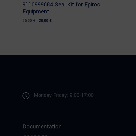
9110999684 Seal Kit for Epiroc
Equipment
Original
Current
56,00
€
20,00
€
price
price
was:
is:
56,00 €.
20,00 €.
Monday-Friday: 9:00-17:00
Documentation
Impressum