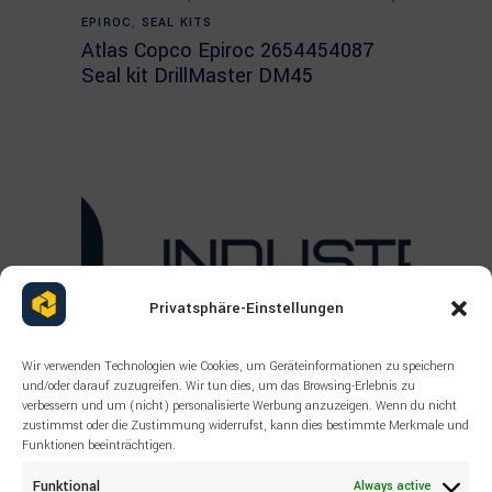
EPIROC
,
SEAL KITS
Atlas Copco Epiroc 2654454087
Seal kit DrillMaster DM45
Privatsphäre-Einstellungen
Wir verwenden Technologien wie Cookies, um Geräteinformationen zu speichern
und/oder darauf zuzugreifen. Wir tun dies, um das Browsing-Erlebnis zu
verbessern und um (nicht) personalisierte Werbung anzuzeigen. Wenn du nicht
zustimmst oder die Zustimmung widerrufst, kann dies bestimmte Merkmale und
Funktionen beeinträchtigen.
Funktional
Always active