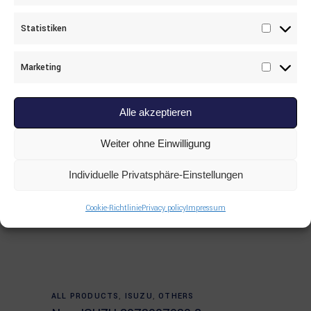
Liebherr New LIEBHERR 10124950
Statistiken
Statisti
Marketing
Marketi
Alle akzeptieren
Weiter ohne Einwilligung
Individuelle Privatsphäre-Einstellungen
Cookie-Richtlinie
Privacy policy
Impressum
Read more
ALL PRODUCTS
,
ISUZU
,
OTHERS