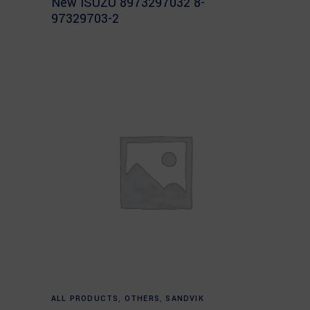
New ISUZU 8973297032 8-
97329703-2
Read more
ALL PRODUCTS
,
OTHERS
,
SANDVIK