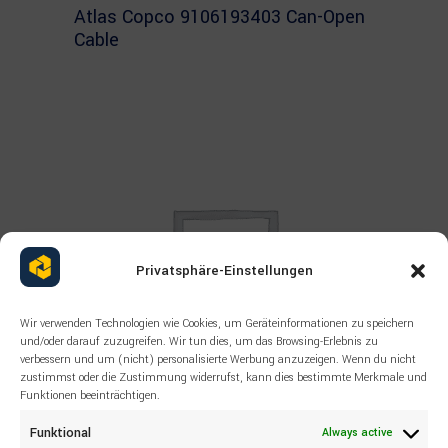
Atlas Copco 9106193403 Can-Open
Cable
Privatsphäre-Einstellungen
Wir verwenden Technologien wie Cookies, um Geräteinformationen zu speichern
und/oder darauf zuzugreifen. Wir tun dies, um das Browsing-Erlebnis zu
verbessern und um (nicht) personalisierte Werbung anzuzeigen. Wenn du nicht
zustimmst oder die Zustimmung widerrufst, kann dies bestimmte Merkmale und
Funktionen beeinträchtigen.
Funktional
Always active
Read more
ALL PRODUCTS
,
LIEBHERR
,
OTHERS