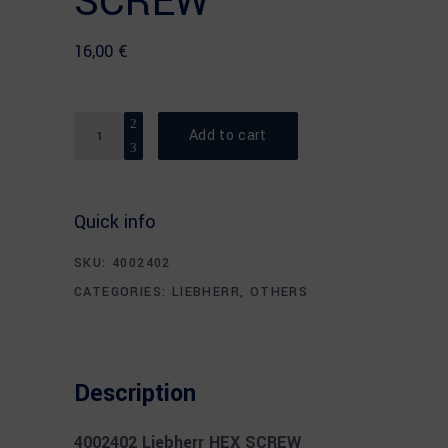
SCREW
16,00
€
Quantity
Add to cart
Quick info
SKU:
4002402
CATEGORIES:
LIEBHERR
,
OTHERS
Description
4002402 Liebherr HEX SCREW