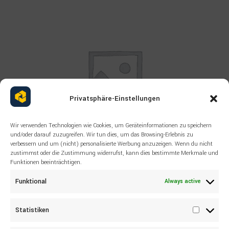
Privatsphäre-Einstellungen
Wir verwenden Technologien wie Cookies, um Geräteinformationen zu speichern
und/oder darauf zuzugreifen. Wir tun dies, um das Browsing-Erlebnis zu
verbessern und um (nicht) personalisierte Werbung anzuzeigen. Wenn du nicht
zustimmst oder die Zustimmung widerrufst, kann dies bestimmte Merkmale und
Funktionen beeinträchtigen.
Read more
ALL PRODUCTS
,
EPIROC
,
SEALS AND ORINGS
Funktional
Always active
EPIROC 4350265024 U-PACKING
Statistiken
Statisti