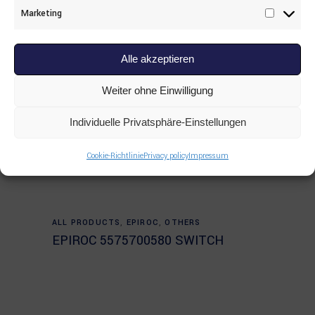
Marketing
Marketi
Alle akzeptieren
Weiter ohne Einwilligung
Individuelle Privatsphäre-Einstellungen
Cookie-Richtlinie
Privacy policy
Impressum
Read more
ALL PRODUCTS
,
EPIROC
,
OTHERS
EPIROC 5575700580 SWITCH