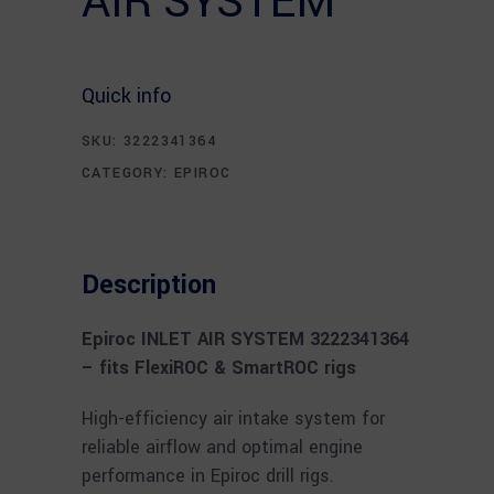
AIR SYSTEM
Quick info
SKU:
3222341364
CATEGORY:
EPIROC
Description
Epiroc INLET AIR SYSTEM 3222341364
– fits FlexiROC & SmartROC rigs
High-efficiency air intake system for
reliable airflow and optimal engine
performance in Epiroc drill rigs.