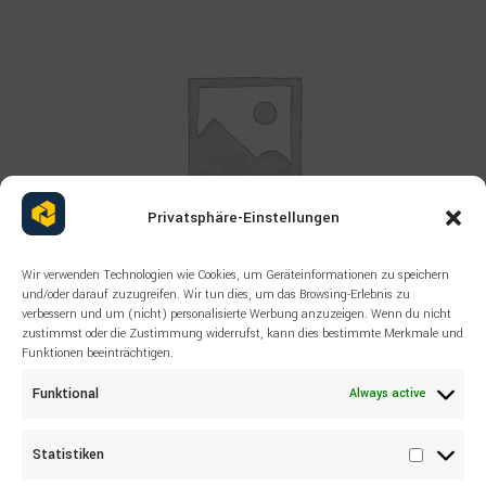
Privatsphäre-Einstellungen
Wir verwenden Technologien wie Cookies, um Geräteinformationen zu speichern
und/oder darauf zuzugreifen. Wir tun dies, um das Browsing-Erlebnis zu
verbessern und um (nicht) personalisierte Werbung anzuzeigen. Wenn du nicht
Read more
ALL PRODUCTS
,
OTHERS
,
SANDVIK
zustimmst oder die Zustimmung widerrufst, kann dies bestimmte Merkmale und
Funktionen beeinträchtigen.
SANDVIK 55043800 LEVER
Funktional
Always active
Statistiken
Statisti