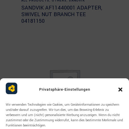
ALL PRODUCTS
,
OTHERS
,
SANDVIK
SANDVIK AF11440001 ADAPTER,
SWIVEL NUT BRANCH TEE
04181150
Privatsphäre-Einstellungen
Wir verwenden Technologien wie Cookies, um Geräteinformationen zu speichern
und/oder darauf zuzugreifen. Wir tun dies, um das Browsing-Erlebnis zu
verbessern und um (nicht) personalisierte Werbung anzuzeigen. Wenn du nicht
zustimmst oder die Zustimmung widerrufst, kann dies bestimmte Merkmale und
Funktionen beeinträchtigen.