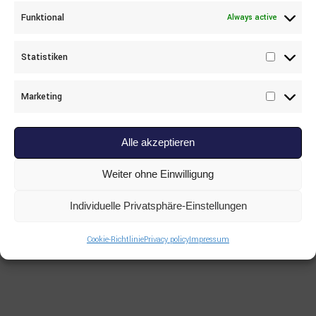
Read more
Funktional
Always active
ALL PRODUCTS
,
HITACHI
,
OTHERS
New HITACHI XB00017302 für
EX1200
Statistiken
Statisti
Marketing
Marketi
Alle akzeptieren
Weiter ohne Einwilligung
Individuelle Privatsphäre-Einstellungen
Cookie-Richtlinie
Privacy policy
Impressum