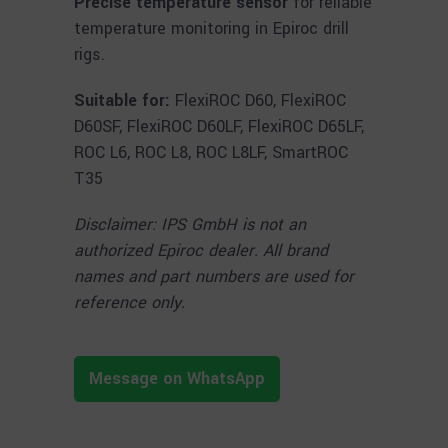
Precise temperature sensor
for reliable
temperature monitoring in Epiroc drill
rigs.
Suitable for:
FlexiROC D60, FlexiROC
D60SF, FlexiROC D60LF, FlexiROC D65LF,
ROC L6, ROC L8, ROC L8LF, SmartROC
T35
Disclaimer: IPS GmbH is not an
authorized Epiroc dealer. All brand
names and part numbers are used for
reference only.
Message on WhatsApp