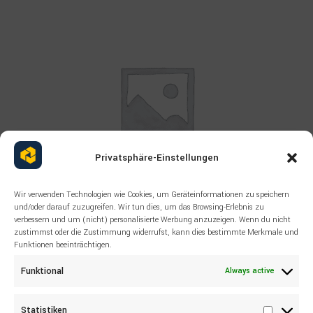
Privatsphäre-Einstellungen
Wir verwenden Technologien wie Cookies, um Geräteinformationen zu speichern
und/oder darauf zuzugreifen. Wir tun dies, um das Browsing-Erlebnis zu
verbessern und um (nicht) personalisierte Werbung anzuzeigen. Wenn du nicht
Read more
ALL PRODUCTS
,
OTHERS
,
SANDVIK
zustimmst oder die Zustimmung widerrufst, kann dies bestimmte Merkmale und
Funktionen beeinträchtigen.
SANDVIK 55009785 ASSEMBLY KIT
Funktional
Always active
Statistiken