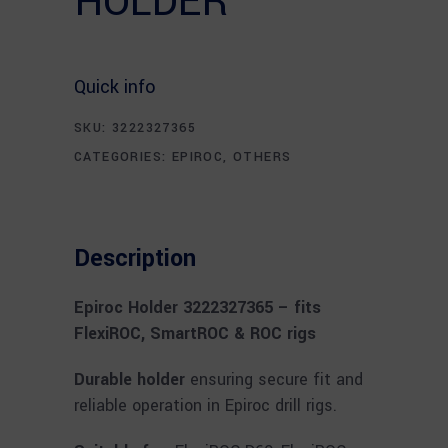
HOLDER
Quick info
SKU:
3222327365
CATEGORIES:
EPIROC
,
OTHERS
Description
Epiroc Holder 3222327365 – fits
FlexiROC, SmartROC & ROC rigs
Durable holder
ensuring secure fit and
reliable operation in Epiroc drill rigs.