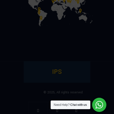
IPS
© 2025,
All rights reserved
Need Help?
Chat with us