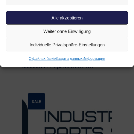
Marketi
Alle akzeptieren
Weiter ohne Einwilligung
Individuelle Privatsphäre-Einstellungen
Read more
EPIROC
,
ВСЕ ТОВАРЫ
,
КОМПЛЕКТЫ
О файлах Cookie
Защита данных
Информация
УПЛОТНЕНИЙ
6060001711 Epiroc SEAL KIT
SALE