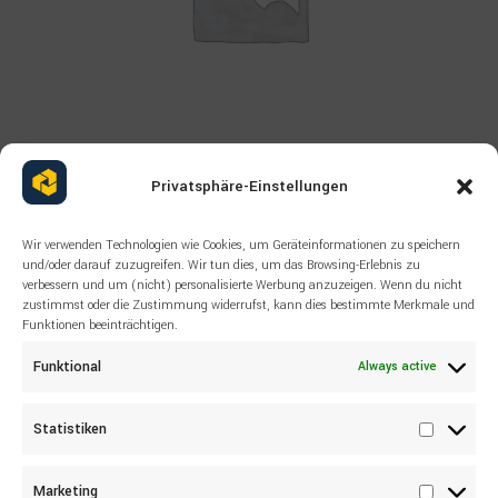
Read more
Privatsphäre-Einstellungen
BOSCH REXROTH
,
КЛАПАНЫ
R900940360 Распределительный
клапан Bosch Rexroth
Wir verwenden Technologien wie Cookies, um Geräteinformationen zu speichern
und/oder darauf zuzugreifen. Wir tun dies, um das Browsing-Erlebnis zu
verbessern und um (nicht) personalisierte Werbung anzuzeigen. Wenn du nicht
zustimmst oder die Zustimmung widerrufst, kann dies bestimmte Merkmale und
Funktionen beeinträchtigen.
Funktional
Always active
Statistiken
Statisti
Marketing