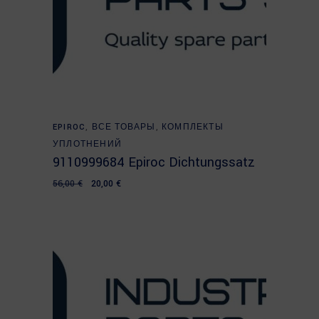
Add to cart
EPIROC
,
ВСЕ ТОВАРЫ
,
КОМПЛЕКТЫ
УПЛОТНЕНИЙ
9110999684 Epiroc Dichtungssatz
Original
Current
56,00
€
20,00
€
price
price
was:
is:
56,00 €.
20,00 €.