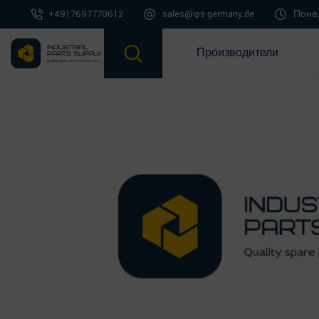
+4917697770612
sales@ips-germany.de
Понед
Производители