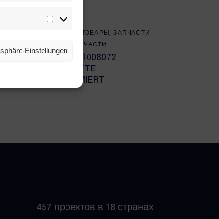
Marketing
Read more
LIEBHERR
,
ВСЕ ТОВАРЫ
,
ЗАПЧАСТИ
ДЛЯ ХОДОВОЙ ЧАСТИ
atsphäre-Einstellungen
ulic
LIEBHERR 11008072
RAUPENKETTE
OELGESCHMIERT
457 проектов в 18 странах