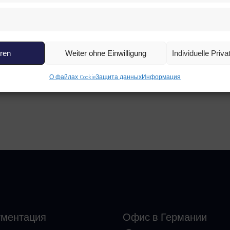
Read more
Read more
IK
,
ВСЕ ТОВАРЫ
,
ДРУГИЕ
EPIROC
,
ВСЕ ТОВАРЫ
,
VIK 15251968 SHANK
ГИДРАВЛИЧЕСКИЕ МОТОРЫ
eren
Weiter ohne Einwilligung
Individuelle Priv
ING
EPIROC 3115350781 Hydra
Motor
О файлах Cookie
Защита данных
Информация
ументация
Офис в Германии