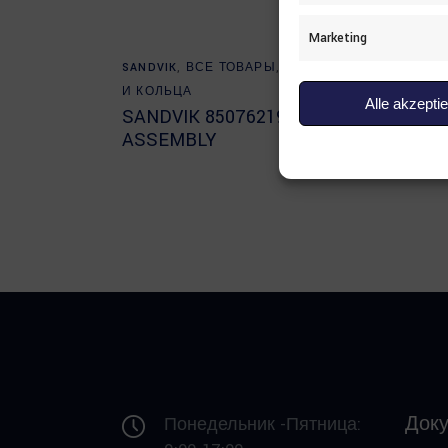
Marketing
Read more
SANDVIK
,
ВСЕ ТОВАРЫ
,
УПЛОТНЕНИЯ
SANDV
SAND
И КОЛЬЦА
Alle akzepti
BUSH
SANDVIK 85076219 HOSE
ASSEMBLY
Док
Понедельник -Пятница: