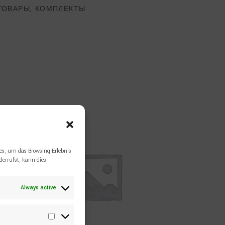
ТОВАРЫ
,
КОМПЛЕКТЫ
es, um das Browsing-Erlebnis
errufst, kann dies
Always active
Statistiken