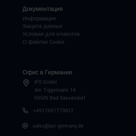
Документация
Информация
Защита данных
Условия для клиентов
О файлах Cookie
Офис в Германии
IPS GmbH
Am Tiggemann 14
59505 Bad Sassendorf
+4917697770612
sales@ips-germany.de