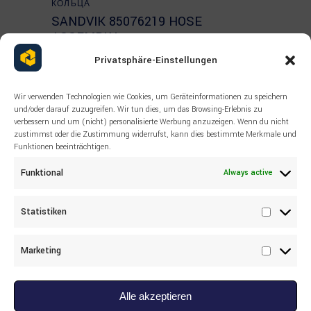
КОЛЬЦА
SANDVIK 85076219 HOSE
ASSEMBLY
Privatsphäre-Einstellungen
Wir verwenden Technologien wie Cookies, um Geräteinformationen zu speichern
und/oder darauf zuzugreifen. Wir tun dies, um das Browsing-Erlebnis zu
verbessern und um (nicht) personalisierte Werbung anzuzeigen. Wenn du nicht
zustimmst oder die Zustimmung widerrufst, kann dies bestimmte Merkmale und
Funktionen beeinträchtigen.
Funktional
Always active
Statistiken
Statisti
Marketing
Marketi
Alle akzeptieren