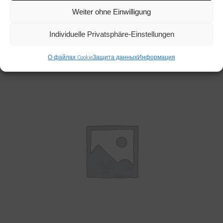
Read more
SANDVIK
,
ВСЕ ТОВАРЫ
,
ДРУГИЕ
Weiter ohne Einwilligung
SANDVIK AF11440001 ADAPTER,
SWIVEL NUT BRANCH TEE
Individuelle Privatsphäre-Einstellungen
04181150
О файлах Cookie
Защита данных
Информация