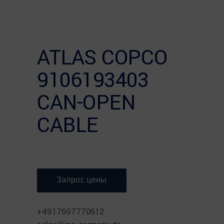
ATLAS COPCO
9106193403
CAN-OPEN
CABLE
Запрос цены
⠀
+4917697770612