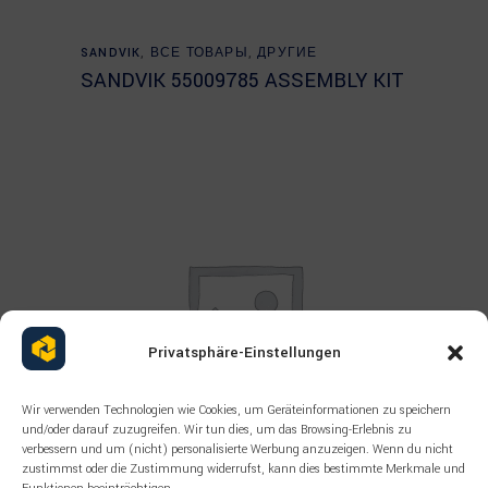
Read more
SANDVIK
,
ВСЕ ТОВАРЫ
,
ДРУГИЕ
SANDVIK 55009785 ASSEMBLY KIT
Privatsphäre-Einstellungen
Wir verwenden Technologien wie Cookies, um Geräteinformationen zu speichern
und/oder darauf zuzugreifen. Wir tun dies, um das Browsing-Erlebnis zu
verbessern und um (nicht) personalisierte Werbung anzuzeigen. Wenn du nicht
zustimmst oder die Zustimmung widerrufst, kann dies bestimmte Merkmale und