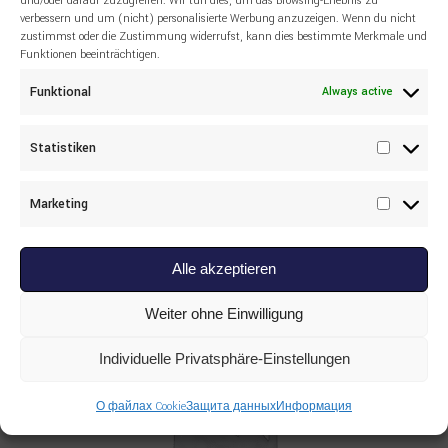
und/oder darauf zuzugreifen. Wir tun dies, um das Browsing-Erlebnis zu
verbessern und um (nicht) personalisierte Werbung anzuzeigen. Wenn du nicht
zustimmst oder die Zustimmung widerrufst, kann dies bestimmte Merkmale und
Funktionen beeinträchtigen.
Funktional
Always active
Statistiken
Read more
Statisti
SANDVIK
,
ВСЕ ТОВАРЫ
,
ДРУГИЕ
SANDVIK 55043800 LEVER
Marketing
Marketi
Alle akzeptieren
Weiter ohne Einwilligung
Individuelle Privatsphäre-Einstellungen
О файлах Cookie
Защита данных
Информация