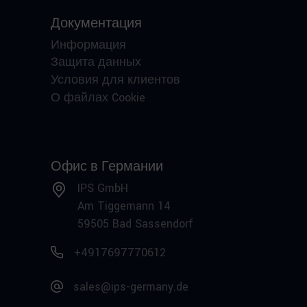
Документация
Информация
Защита данных
Условия для клиентов
О файлах Cookie
Офис в Германии
IPS GmbH
Am Tiggemann 14
59505 Bad Sassendorf
+4917697770612
sales@ips-germany.de