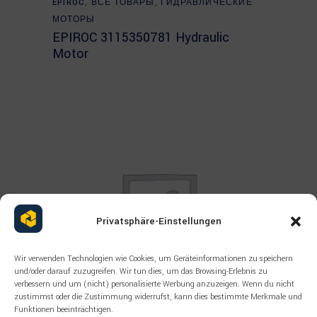
EPIROC
,
ВСЕ ТОВАРЫ
,
ГИДРАВЛИЧЕСКИЕ
МОТОРЫ
EPIROC 3115350781 Hydraulic
Motor
Privatsphäre-Einstellungen
Wir verwenden Technologien wie Cookies, um Geräteinformationen zu speichern
und/oder darauf zuzugreifen. Wir tun dies, um das Browsing-Erlebnis zu
verbessern und um (nicht) personalisierte Werbung anzuzeigen. Wenn du nicht
zustimmst oder die Zustimmung widerrufst, kann dies bestimmte Merkmale und
Funktionen beeinträchtigen.