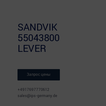
SANDVIK
55043800
LEVER
Запрос цены
⠀
+4917697770612
sales@ips-germany.de