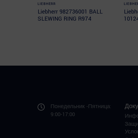
Read more
LIEBHERR
LIEBHE
Liebherr 982736001 BALL
Lieb
SLEWING RING R974
1012
Док
Понедельник -Пятница:
9:00-17:00
Инф
Защи
Усло