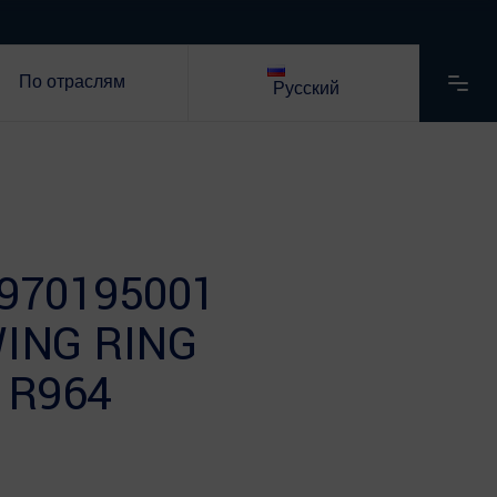
По отраслям
Русский
970195001
ING RING
 R964