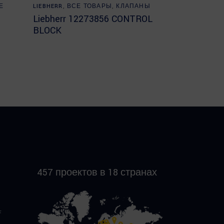
Read more
Е
LIEBHERR
,
ВСЕ ТОВАРЫ
,
КЛАПАНЫ
Liebherr 12273856 CONTROL
BLOCK
457 проектов в 18 странах
f