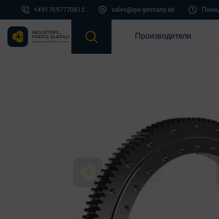
+4917697770612
sales@ips-germany.de
Понед
Производители