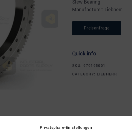
Slew Bearing
Manufacturer: Liebherr
Preisanfrage
Quick info
SKU:
970195001
CATEGORY:
LIEBHERR
Privatsphäre-Einstellungen