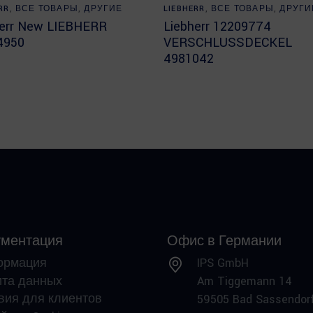
Read more
Read more
RR
,
ВСЕ ТОВАРЫ
,
ДРУГИЕ
LIEBHERR
,
ВСЕ ТОВАРЫ
,
ДРУГИ
herr New LIEBHERR
Liebherr 12209774
4950
VERSCHLUSSDECKEL
4981042
ументация
Офис в Германии
ормация
IPS GmbH
та данных
Am Tiggemann 14
вия для клиентов
59505 Bad Sassendor