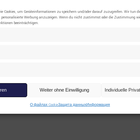
ie Cookies, um Geräteinformationen zu speichern und/oder darauf zuzugreifen. Wir tun di
 personalisierte Werbung anzuzeigen. Wenn du nicht zustimmst oder die Zustimmung wid
tionen beeinträchtigen.
eren
Weiter ohne Einwilligung
Individuelle Priv
О файлах Cookie
Защита данных
Информация