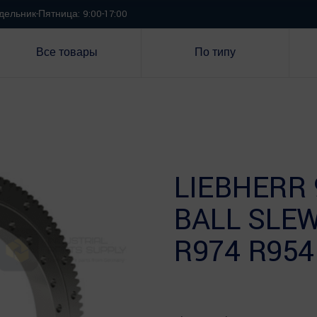
ельник-Пятница: 9:00-17:00
Все товары
По типу
LIEBHERR 
BALL SLEW
R974 R954