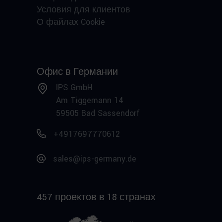
Условия для клиентов
О файлах Cookie
Офис в Германии
IPS GmbH
Am Tiggemann 14
59505 Bad Sassendorf
+4917697770612
sales@ips-germany.de
457 проектов в 18 странах