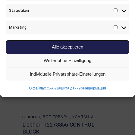
Statistiken
Statisti
Marketing
Marketi
Alle akzeptieren
Weiter ohne Einwilligung
Individuelle Privatsphäre-Einstellungen
О файлах Cookie
Защита данных
Информация
Read more
LIEBHERR
,
ВСЕ ТОВАРЫ
,
КЛАПАНЫ
Liebherr 12273856 CONTROL
BLOCK