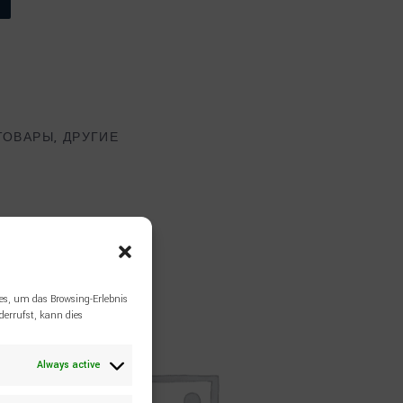
ТОВАРЫ
,
ДРУГИЕ
es, um das Browsing-Erlebnis
errufst, kann dies
Always active