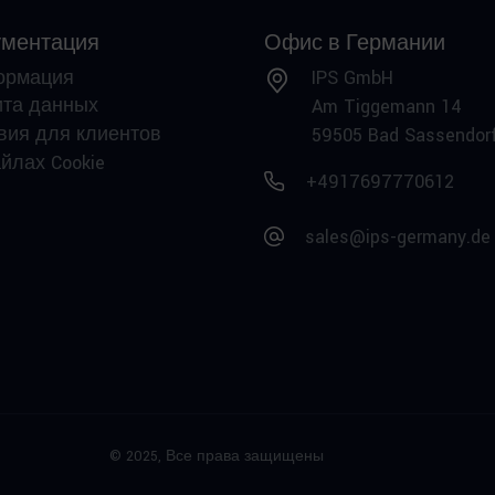
ументация
Офис в Германии
ормация
IPS GmbH
та данных
Am Tiggemann 14
вия для клиентов
59505 Bad Sassendor
йлах Cookie
+4917697770612
sales@ips-germany.de
© 2025,
Все права защищены