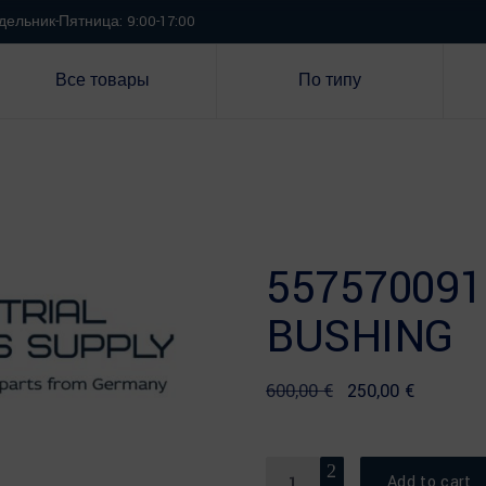
ельник-Пятница: 9:00-17:00
Все товары
По типу
557570091
BUSHING
Original
Current
600,00
€
250,00
€
price
price
was:
is:
600,00 €.
250,00 €.
Quantity
Add to cart