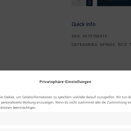
Quick info
SKU:
5575700915
CATEGORIES:
EPIROC
,
ВСЕ 
Privatsphäre-Einstellungen
ie Cookies, um Geräteinformationen zu speichern und/oder darauf zuzugreifen. Wir tun di
 personalisierte Werbung anzuzeigen. Wenn du nicht zustimmst oder die Zustimmung wid
tionen beeinträchtigen.