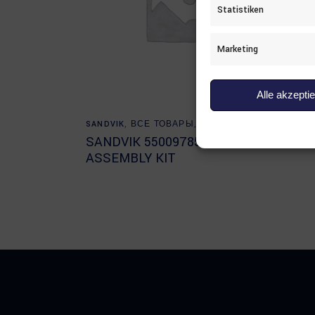
Statistiken
Marketing
Alle akzepti
Read more
SANDVIK
,
ВСЕ ТОВАРЫ
,
ДРУГИЕ
SANDV
SANDVIK 55009785
SAND
ASSEMBLY KIT