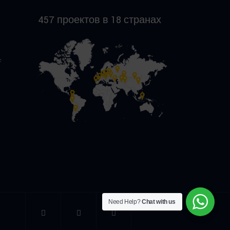
457 проектов в 18 странах
f
Need Help?
Chat with us