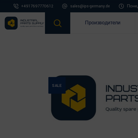
+4917697770612
sales@ips-germany.de
Понед
Производители
SALE