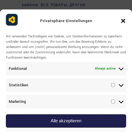
Read more
SANDVIK
,
ВСЕ ТОВАРЫ
,
ДРУГИЕ
SANDVIK 15251968 SHANK
BUSHING
Privatsphäre-Einstellungen
Wir verwenden Technologien wie Cookies, um Geräteinformationen zu speichern
und/oder darauf zuzugreifen. Wir tun dies, um das Browsing-Erlebnis zu
verbessern und um (nicht) personalisierte Werbung anzuzeigen. Wenn du nicht
zustimmst oder die Zustimmung widerrufst, kann dies bestimmte Merkmale und
Funktionen beeinträchtigen.
Funktional
Always active
Statistiken
Statisti
Marketing
Marketi
Alle akzeptieren