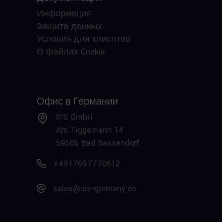
Информация
Защита данных
Условия для клиентов
О файлах Cookie
Офис в Германии
IPS GmbH
Am Tiggemann 14
59505 Bad Sassendorf
+4917697770612
sales@ips-germany.de