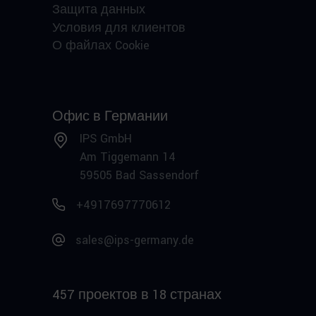
Защита данных
Условия для клиентов
О файлах Cookie
Офис в Германии
IPS GmbH
Am Tiggemann 14
59505 Bad Sassendorf
+4917697770612
sales@ips-germany.de
457 проектов в 18 странах