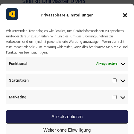
Seal kit DrillMaster DM45
Privatsphäre-Einstellungen
Wir verwenden Technologien wie Cookies, um Geräteinformationen zu speichern
und/oder darauf zuzugreifen. Wir tun dies, um das Browsing-Erlebnis zu
verbessern und um (nicht) personalisierte Werbung anzuzeigen. Wenn du nicht
zustimmst oder die Zustimmung widerrufst, kann dies bestimmte Merkmale und
Funktionen beeinträchtigen.
Funktional
Always active
Statistiken
Statisti
Marketing
Marketi
Alle akzeptieren
Read more
SANDVIK
,
ВСЕ ТОВАРЫ
,
ДРУГИЕ
SANDVIK AF11440001 ADAPTER,
Weiter ohne Einwilligung