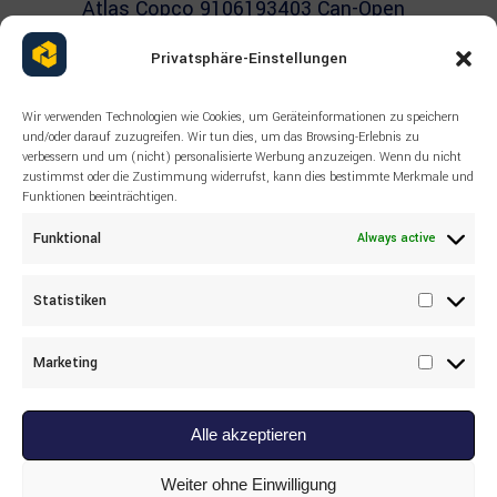
Atlas Copco 9106193403 Can-Open
Cable
Privatsphäre-Einstellungen
Wir verwenden Technologien wie Cookies, um Geräteinformationen zu speichern
und/oder darauf zuzugreifen. Wir tun dies, um das Browsing-Erlebnis zu
verbessern und um (nicht) personalisierte Werbung anzuzeigen. Wenn du nicht
zustimmst oder die Zustimmung widerrufst, kann dies bestimmte Merkmale und
Funktionen beeinträchtigen.
Funktional
Always active
Statistiken
Statisti
Marketing
Marketi
Alle akzeptieren
Read more
SANDVIK
,
ВСЕ ТОВАРЫ
Weiter ohne Einwilligung
,
КЛАПАНЫ