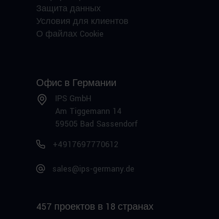
Защита данных
Условия для клиентов
О файлах Cookie
Офис в Германии
IPS GmbH
Am Tiggemann 14
59505 Bad Sassendorf
+4917697770612
sales@ips-germany.de
457 проектов в 18 странах