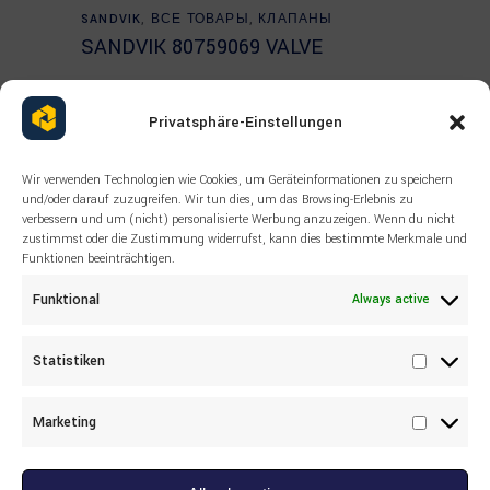
READ MORE
SANDVIK
,
ВСЕ ТОВАРЫ
,
КЛАПАНЫ
SANDVIK 80759069 VALVE
Privatsphäre-Einstellungen
Wir verwenden Technologien wie Cookies, um Geräteinformationen zu speichern
und/oder darauf zuzugreifen. Wir tun dies, um das Browsing-Erlebnis zu
verbessern und um (nicht) personalisierte Werbung anzuzeigen. Wenn du nicht
zustimmst oder die Zustimmung widerrufst, kann dies bestimmte Merkmale und
Funktionen beeinträchtigen.
Funktional
Always active
Statistiken
Statisti
Marketing
Marketi