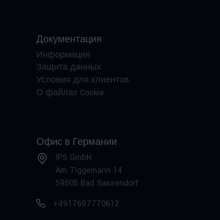
Документация
Информация
Защита данных
Условия для клиентов
О файлах Cookie
Офис в Германии
IPS GmbH
Am Tiggemann 14
59505 Bad Sassendorf
+4917697770612